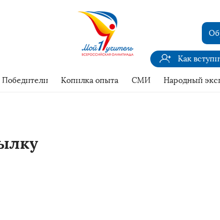
Об
Как вступ
Победители
Копилка опыта
СМИ
Народный экс
сылку