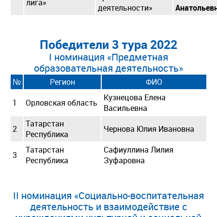
лига»
деятельности»
Анатольев
Победители 3 тура 2022
I номинация «Предметная
образовательная деятельность»
№
Регион
ФИО
Кузнецова Елена
1
Орловская область
Васильевна
Татарстан
2
Чернова Юлия Ивановна
Республика
Татарстан
Сафиуллина Лилия
3
Республика
Зуфаровна
II номинация «Социально-воспитательная
деятельность и взаимодействие с