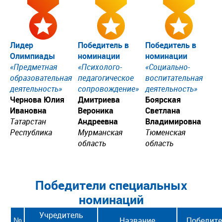
Лидер
Победитель в
Победитель в
Олимпиады
номинации
номинации
«Предметная
«Психолого-
«Социально-
образовательная
педагогическое
воспитательная
деятельность»
сопровождение»
деятельность»
Чернова Юлия
Дмитриева
Боярская
Ивановна
Вероника
Светлана
Татарстан
Андреевна
Владимировна
Республика
Мурманская
Тюменская
область
область
Победители специальных
номинаций
Учредитель
№
Название
Победите