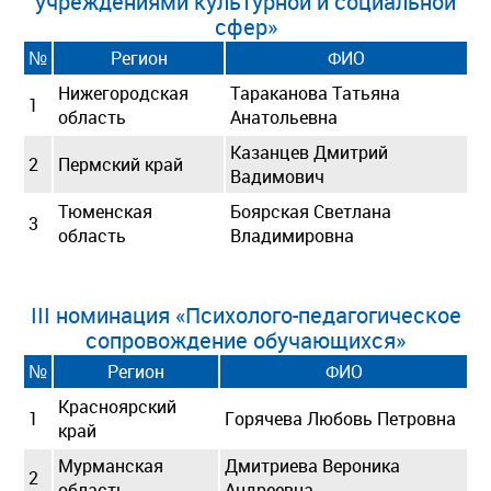
учреждениями культурной и социальной
сфер»
№
Регион
ФИО
Нижегородская
Тараканова Татьяна
1
область
Анатольевна
Казанцев Дмитрий
2
Пермский край
Вадимович
Тюменская
Боярская Светлана
3
область
Владимировна
III номинация «Психолого-педагогическое
сопровождение обучающихся»
№
Регион
ФИО
Красноярский
1
Горячева Любовь Петровна
край
Мурманская
Дмитриева Вероника
2
область
Андреевна