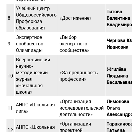
Учебный центр
Титова
Общероссийского
8
«Достижение»
Валентина
Профсоюза
Владимиро
образования
Экспертное
«Выбор
Чернова Ю
9
сообщество
экспертного
Ивановна
Олимпиады
сообщества»
Всероссийский
научно-
Жгилёва
методический
«За преданность
10
Людмила
журнал
профессии»
Васильевн
«Начальная
школа»
«Организация
Лимонова
АНПО «Школьная
11
исследовательской
Ольга
лига»
деятельности»
Александр
«Организация
Тараканов
АНПО «Школьная
12
проектной
Татьяна