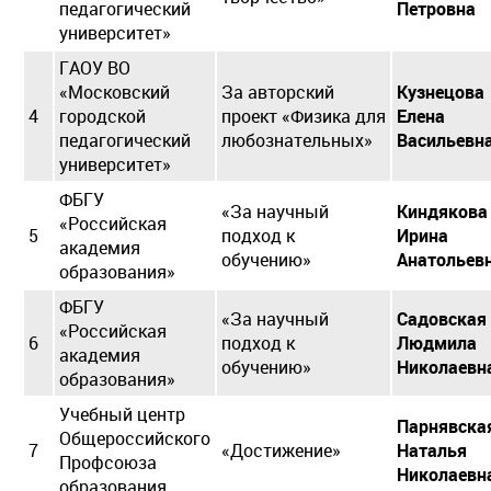
педагогический
Петровна
университет»
ГАОУ ВО
«Московский
За авторский
Кузнецова
4
городской
проект «Физика для
Елена
педагогический
любознательных»
Васильевн
университет»
ФБГУ
«За научный
Киндякова
«Российская
5
подход к
Ирина
академия
обучению»
Анатольев
образования»
ФБГУ
«За научный
Садовская
«Российская
6
подход к
Людмила
академия
обучению»
Николаевн
образования»
Учебный центр
Парнявска
Общероссийского
7
«Достижение»
Наталья
Профсоюза
Николаевн
образования