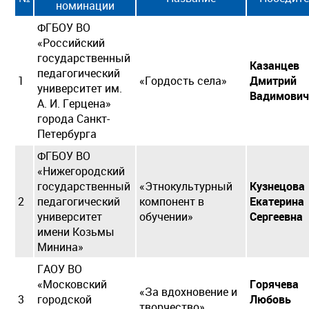
номинации
ФГБОУ ВО
«Российский
государственный
Казанцев
педагогический
1
«Гордость села»
Дмитрий
университет им.
Вадимович
А. И. Герцена»
города Санкт-
Петербурга
ФГБОУ ВО
«Нижегородский
государственный
«Этнокультурный
Кузнецова
2
педагогический
компонент в
Екатерина
университет
обучении»
Сергеевна
имени Козьмы
Минина»
ГАОУ ВО
«Московский
Горячева
«За вдохновение и
3
городской
Любовь
творчество»