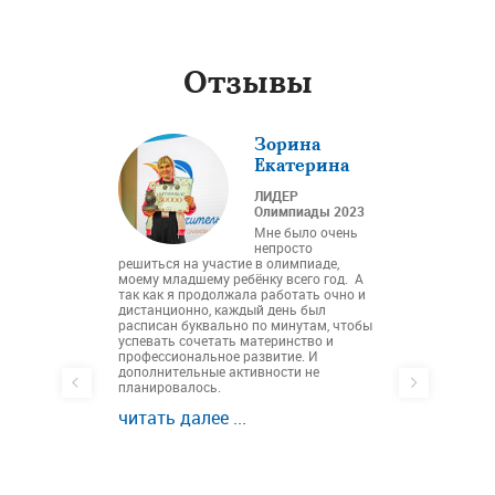
Отзывы
колова
Зорина
лина
Екатерина
тель
ЛИДЕР
альных
Олимпиады 2023
ссов,
Мне было очень
иципальное
непросто
ательное
автономное о
решиться на участие в олимпиаде,
 11 города
учреждение с
моему младшему ребёнку всего год. А
ь
общеобразова
так как я продолжала работать очно и
"Школа Сколк
озможность в
дистанционно, каждый день был
в Олимпиаде
расписан буквально по минутам, чтобы
Хочется выраз
ассов «Мой
успевать сочетать материнство и
организаторам
я отметить
профессиональное развитие. И
жюри за поним
сферу
дополнительные активности не
тёплую атмосф
анизаторами.
планировалось.
Желаю олимпи
новых открыти
читать далее ...
читать далее