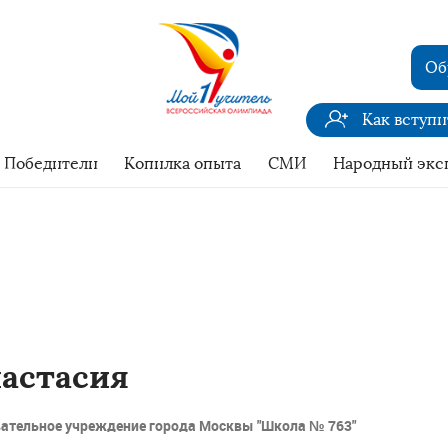
Об
Как вступ
Победители
Копилка опыта
СМИ
Народный экс
астасия
ательное учреждение города Москвы "Школа № 763"